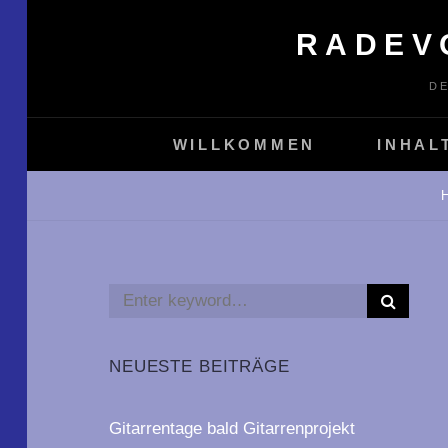
Skip
RADEV
to
content
D
WILLKOMMEN
INHAL
S
Search
E
for:
A
R
NEUESTE BEITRÄGE
C
H
Gitarrentage bald Gitarrenprojekt