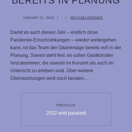
BEREITS IN PLANUNG
POSTED
BY
JANUAR 12, 2023
MICHAELBORNER
ON
Damit es auch dieses Jahr – endlich ohne
Pandemie-Einschränkungen – wieder weitergehen
kann, ist das Team der Gitarrentage bereits voll in der
Planung. Soweit steht fest: es sollen Gastkünstler
hinzukommen, die sowohl im Konzert als auch im
Unterricht zu erleben sind. Über weitere
Überraschungen wird noch beraten…
Beitragsnavigation
PREVIOUS
Previous
2022 wird pausiert!
post: