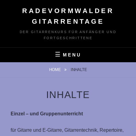
Skip
RADEVORMWALDER
to
content
GITARRENTAGE
DER GITARRENKURS FÜR ANFÄNGER UND
FORTGESCHRITTENE
MENU
HOME
INHALTE
INHALTE
Einzel – und
Gruppenunterricht
für Gitarre und E-Gitarre, Gitarrentechnik, Repertoire,