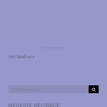
Viel Spaß und
S
Search
E
for:
A
R
NEUESTE BEITRÄGE
C