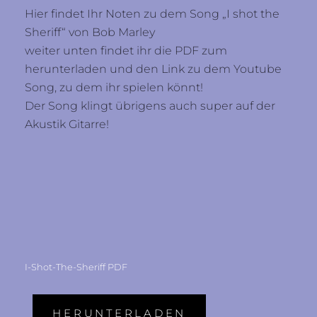
Hier findet Ihr Noten zu dem Song „I shot the
Sheriff“ von Bob Marley
weiter unten findet ihr die PDF zum
herunterladen und den Link zu dem Youtube
Song, zu dem ihr spielen könnt!
Der Song klingt übrigens auch super auf der
Akustik Gitarre!
I-Shot-The-Sheriff PDF
HERUNTERLADEN